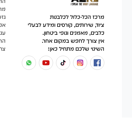
הח
מר
גזע
מרכז הכל-כלול לכלבנות
אק
ציוד, שירותים, קורסים ומידע לבעלי
עגל
כלבים, מאמנים וגופי ביטחון.
החש
אין צורך לחפש במקום אחר.
צר
השינוי שלכם מתחיל כאן!