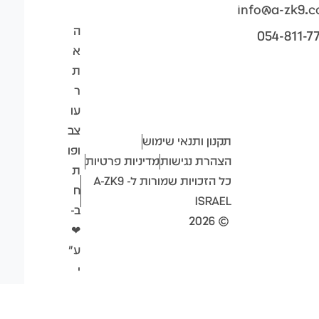
info@a-zk9.
ה
054-811-7
א
ת
ר
עו
צב
תקנון ותנאי שימוש
ופו
הצהרת נגישות
מדיניות פרטיות
ת
כל הזכויות שמורות ל- A-ZK9
ח
ISRAEL
ב-
2026
❤
ע"
י