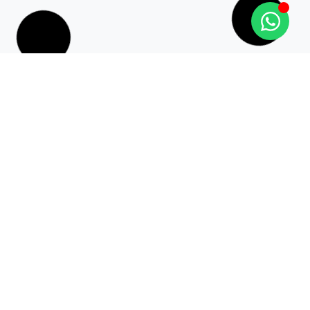
יצר משחק
יצר המשחק הוא דרך טבעית עבור כלבים ללמוד, לתקשר
ולפרוק אנרגיה. גלו כיצד יצר זה בא לידי ביטוי, מהם
יתרונותיו
קרא עוד »