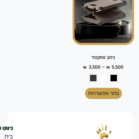
כלוב מתקפל
–
₪
3,500
₪
5,500
בחר אפשרויות
ניווט 
בית