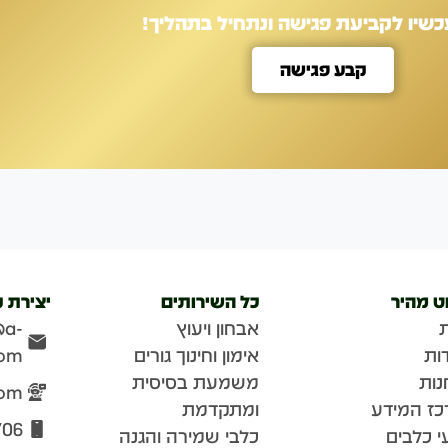
כשיו לקביעת פגישה ונתחיל בתהליך!
קבע פגישה
וט מהיר
כל השירותים
יצירת 
אבחון ויעוץ
@a-
ות
אימון וחינוך גורים
com
נות
משמעת בסיסית
com
כז המידע
ומתקדמת
706
י כלבים
כלבי שמירה והגנה