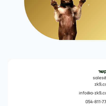
קשר
sales
zk9.
info@a-zk9.
054-811-7