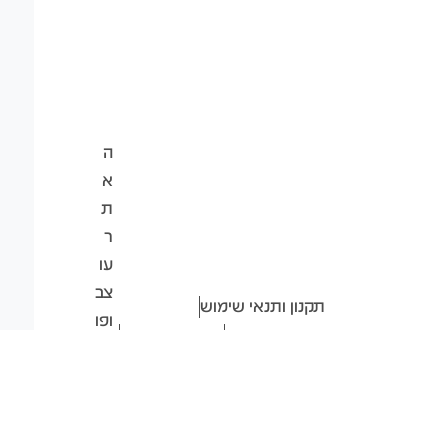
ה
א
ת
ר
עו
צב
תקנון ותנאי שימוש
ופו
הצהרת נגישות
מדיניות פרטיות
ת
כל הזכויות שמורות ל- A-ZK9
ח
ISRAEL
ב-
2026
❤