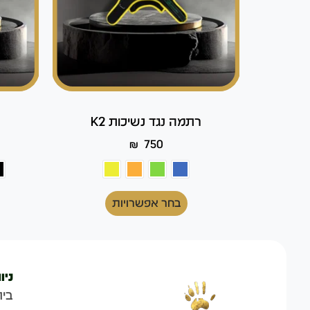
רתמה נגד נשיכות K2
₪
750
בחר אפשרויות
ניו
בית