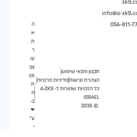
zk9.
info@a-zk9.
054-811-7
ה
א
ת
ר
עו
צב
תקנון ותנאי שימוש
ופו
הצהרת נגישות
מדיניות פרטיות
ת
כל הזכויות שמורות ל- A-ZK9
ח
ISRAEL
ב-
2026
❤
ע"
י