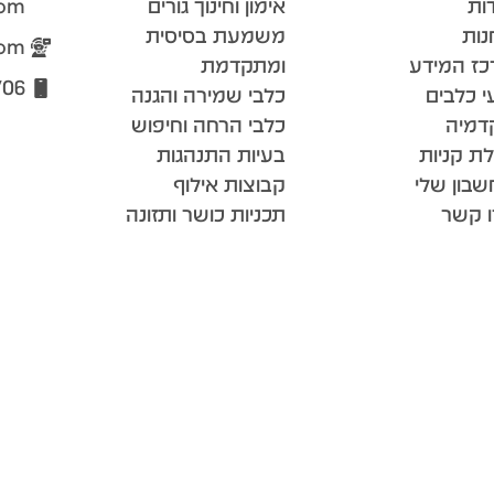
ות
אימון וחינוך גורים
com
נות
משמעת בסיסית
com
כז המידע
ומתקדמת
706
י כלבים
כלבי שמירה והגנה
דמיה
כלבי הרחה וחיפוש
ת קניות
בעיות התנהגות
בון שלי
קבוצות אילוף
ו קשר
תכניות כושר ותזונה