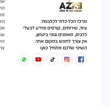
אוד
הח
מר
גזע
מרכז הכל-כלול לכלבנות
אק
ציוד, שירותים, קורסים ומידע לבעלי
עגל
כלבים, מאמנים וגופי ביטחון.
החש
אין צורך לחפש במקום אחר.
צר
השינוי שלכם מתחיל כאן!