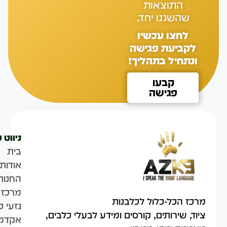
התוצאות
שהשגנו יחד.
לחצו עכשיו
לקביעת פגישה
ונתחיל בתהליך!
קבעו
פגישה
ניווט 
בית
אודות
החנות
מרכז 
מרכז הכל-כלול לכלבנות
גזעי כ
ציוד, שירותים, קורסים ומידע לבעלי כלבים,
אקדמי