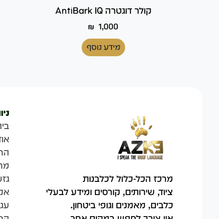
קולר דוגטרה AntiBark IQ
ק
₪
1,000
מידע נוסף
ניו
בית
אוד
הח
מר
גזע
מרכז הכל-כלול לכלבנות
אק
ציוד, שירותים, קורסים ומידע לבעלי
עגל
כלבים, מאמנים וגופי ביטחון.
החש
אין צורך לחפש במקום אחר.