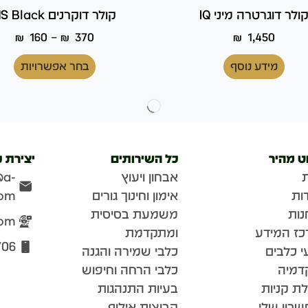
ולר דוגרטרה מיני IQ
קולר דוקרנים HS Black
–
₪
160
₪
370
₪
1,450
מידע נוסף
בחר אפשרויות
וט מהיר
כל השירותים
יצירת 
אבחון ויעוץ
@a-
ות
אימון וחינוך גורים
com
נות
משמעת בסיסית
com
כז המידע
ומתקדמת
706
י כלבים
כלבי שמירה והגנה
דמיה
כלבי הרחה וחיפוש
ת קניות
בעיות התנהגות
בון שלי
קבוצות אילוף