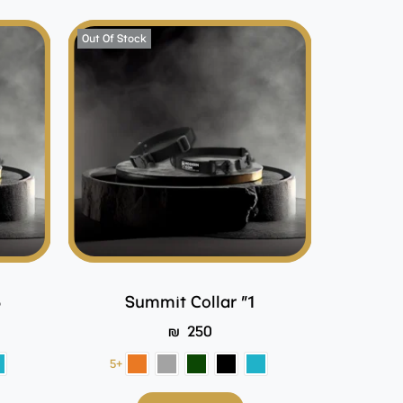
Out Of Stock
5
Summit Collar "1
₪
250
+5