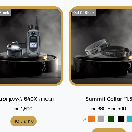
 Stock
Out Of Stock
Summit Collar "1.
דוגטרה 640X לאימון ועבודה
–
₪
1,900
₪
380
₪
500
+5
מידע נוסף