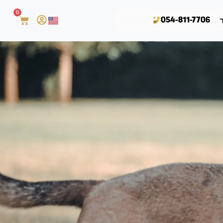
0
054-811-7706