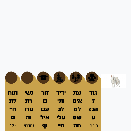
גוד
מת
ידיד
זור
נשי
תוח
ל
אים
ותי
ם
רת
לת
הגז
למ
לב
עם
פרו
חיי
ע
שפ
עלי
איל
וה
ם
חה
חיי
וף
בינוני
עונתי
12-