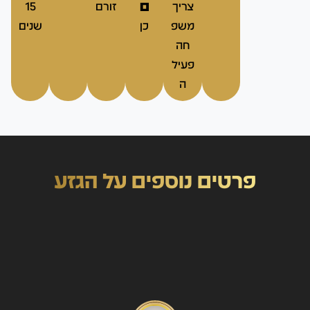
ם
צריך
זורם
15
משפ
כן
שנים
חה
פעיל
ה
פרטים נוספים על הגזע