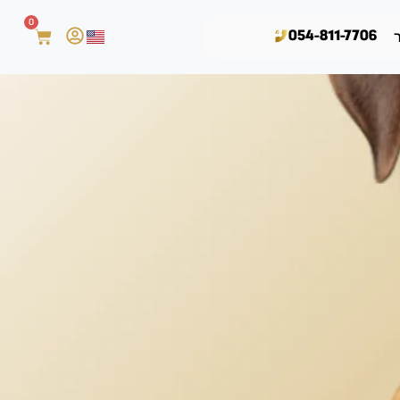
0
054-811-7706