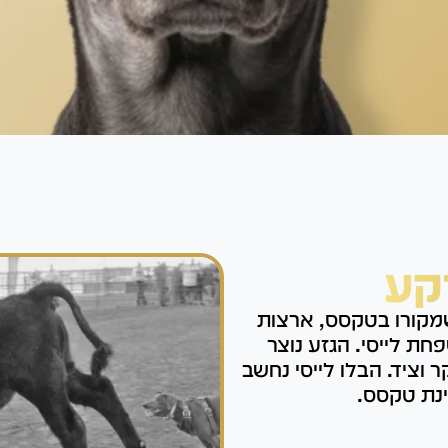
קע
א גזע כלבים שמקורו בטקסס, ארצות
 ה-19 על ידי משפחת לייסי. הגזע נוצר
 וציד. הבלו לייסי נחשב
נת טקסס.