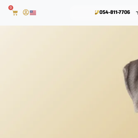
0
054-811-7706