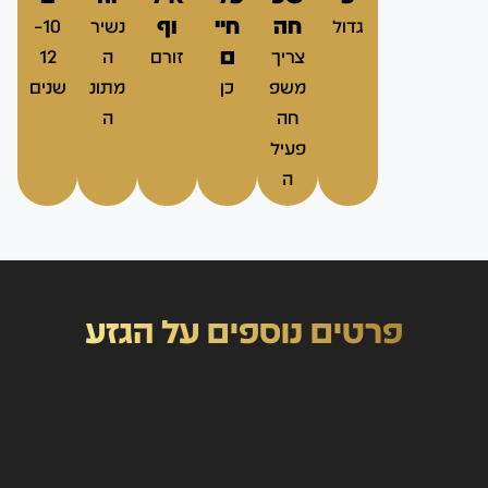
חה
חיי
וף
גדול
נשיר
10–
ם
צריך
זורם
ה
12
משפ
כן
מתונ
שנים
חה
ה
פעיל
ה
פרטים נוספים על הגזע