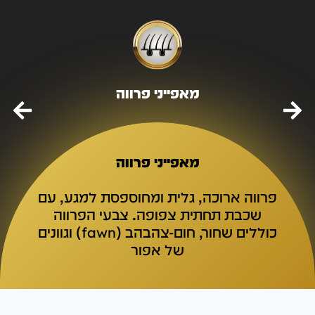
מאפייני פרווה
מאפייני פרווה
פרווה ארוכה, גלית ומחוספסת למגע, עם
שכבת תחתית צפופה. צבעי הפרווה
כוללים שחור, חום-צהבהב (fawn) וגוונים
של אפור