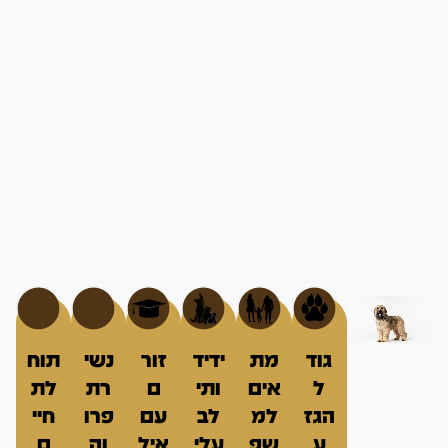
גוד
מת
ידיד
זור
נשי
תוח
ל
אים
ותי
ם
רת
לת
הגז
למ
לב
עם
פרו
חיי
ע
שפ
עלי
איל
וה
ם