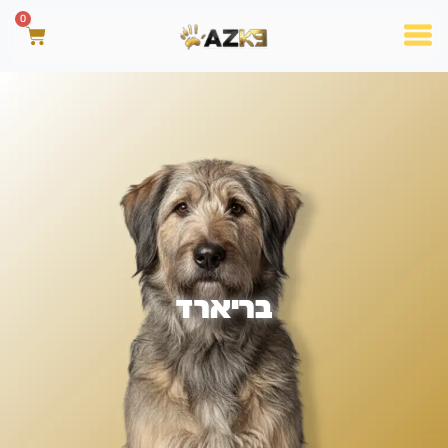
0
בריארד