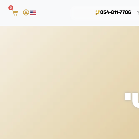
0
054-811-7706
י