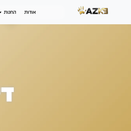
אודות
החנות
די