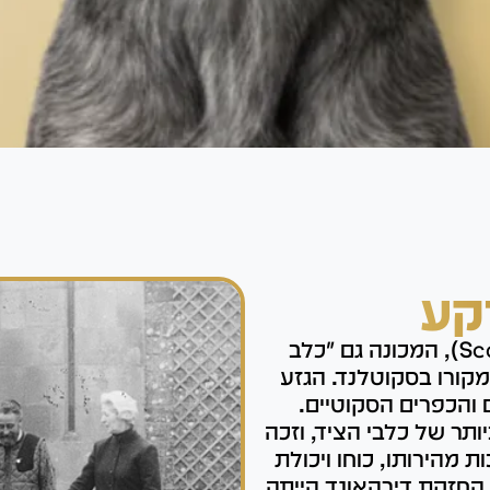
קע
הדירהאונד הסקוטי (Scottish Deerhound), המכונה גם "כלב
קורו בסקוטלנד. הגזע
 והכפרים הסקוטיים.
תר של כלבי הציד, וזכה
מהירותו, כוחו ויכולת
החזקת דירהאונד הייתה