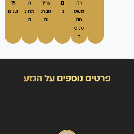
ם
רק
צריך
ה
15
משפ
כן
סבלנ
מתונ
שנים
חה
ות
ה
מנוס
ה
פרטים נוספים על הגזע