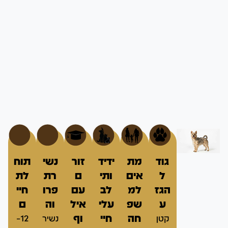
גוד
מת
ידיד
זור
נשי
תוח
ל
אים
ותי
ם
רת
לת
הגז
למ
לב
עם
פרו
חיי
ע
שפ
עלי
איל
וה
ם
חה
חיי
וף
קטן
נשיר
12–