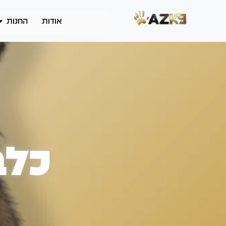
אודות
החנות
כלב