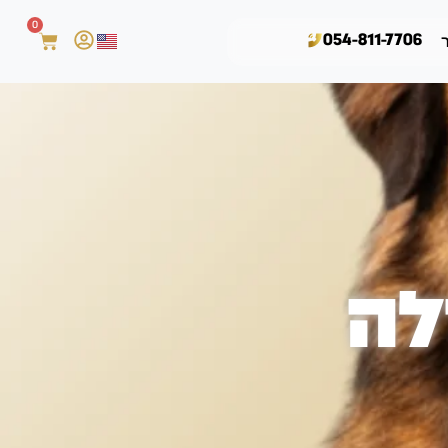
0
054-811-7706
לה