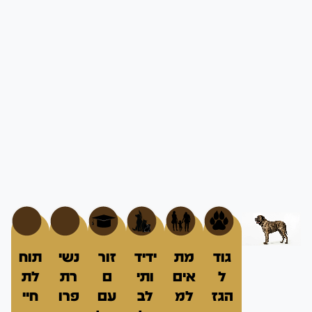
גוד
מת
ידיד
זור
נשי
תוח
ל
אים
ותי
ם
רת
לת
הגז
למ
לב
עם
פרו
חיי