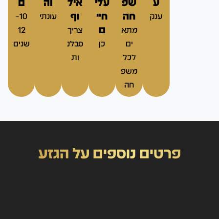
ע
שפ
עלי
איל
וה
ם
חה
חיי
וף
ענק
עונתי
10–
ם
מתא
צריך
12
ים
כן
סבלנ
שנים
לכל
ות
משפ
חה
פרטים נוספים על הגזע