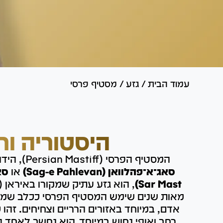
עמוד הבית
/
גזע
/
מסטיף פרסי
היסטוריה ור
המסטיף הפרסי (Persian Mastiff), הידוע גם בשם סאראבי או
סאג־א־פהלוואן (Sag-e Pahlevan)
או
Sar Mast)
, הוא גזע עתיק שמקורו באיראן 
מאות שנים שימש המסטיף הפרסי ככלב שמירה
אדם, במיוחד באזורים הרריים וצחיחים. זהו
רחב ואופי נחוש במיוחד. הוא נחשב לאחד 