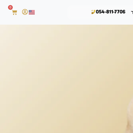
0
054-811-7706