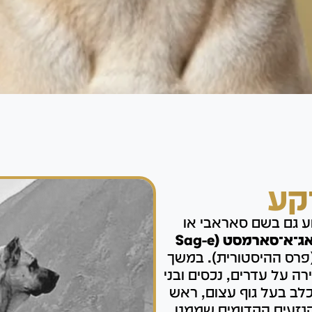
קע
סאג־א־סארמסט (Sag-e
(פרס ההיסטורית). במשך
 על עדרים, נכסים ובני
 כלב בעל גוף עצום, ראש
הגזעים הקדומים שממנו