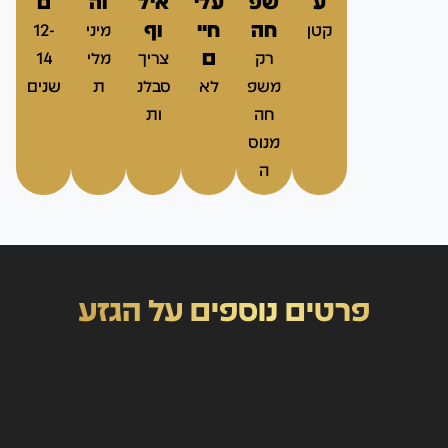
ע
שפ
עלי
איל
וה
ם
חה
חיי
וף
קטן
מיני
12-
ם
רק
צריך
מלי
14
משפ
לא
סבלנ
ת
שנים
חה
ות
מנוס
ה
פרטים נוספים על הגזע