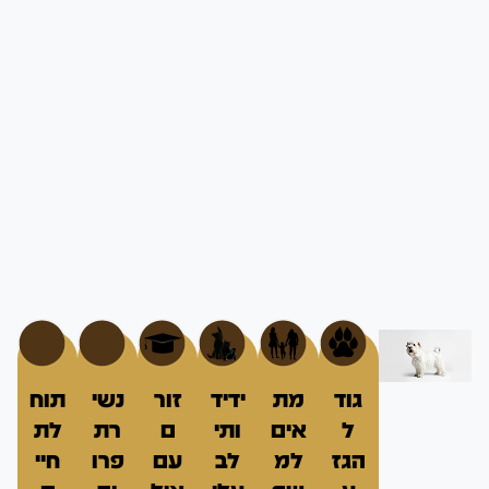
גוד
מת
ידיד
זור
נשי
תוח
ל
אים
ותי
ם
רת
לת
הגז
למ
לב
עם
פרו
חיי