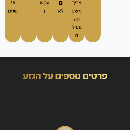
ם
צריך
עקש
15
משפ
לא
ן
שנים
חה
פעיל
ה
פרטים נוספים על הגזע