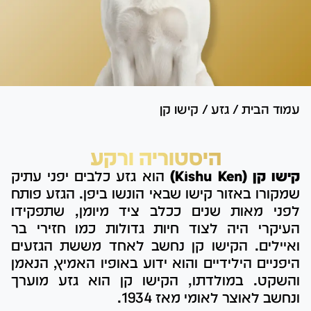
עמוד הבית
/
גזע
/
קישו קן
היסטוריה ורקע
קישו קן (Kishu Ken)
הוא גזע כלבים יפני עתיק
שמקורו באזור קישו שבאי הונשו ביפן. הגזע פותח
לפני מאות שנים ככלב ציד מיומן, שתפקידו
העיקרי היה לצוד חיות גדולות כמו חזירי בר
ואיילים. הקישו קן נחשב לאחד מששת הגזעים
היפניים הילידיים והוא ידוע באופיו האמיץ, הנאמן
והשקט. במולדתו, הקישו קן הוא גזע מוערך
ונחשב לאוצר לאומי מאז 1934.