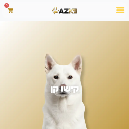
0
קישו קן