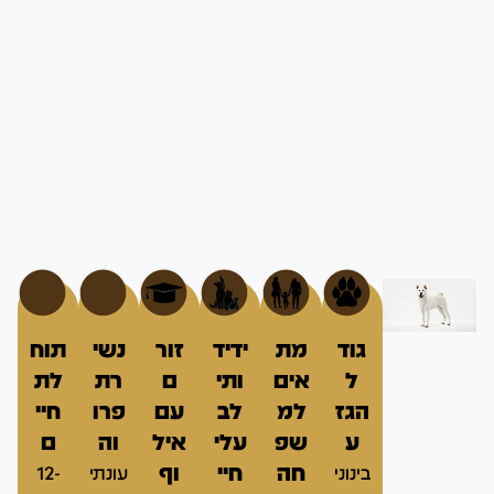
גוד
מת
ידיד
זור
נשי
תוח
ל
אים
ותי
ם
רת
לת
הגז
למ
לב
עם
פרו
חיי
ע
שפ
עלי
איל
וה
ם
חה
חיי
וף
בינוני
עונתי
12-