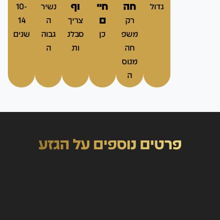
חה
חיי
וף
גדול
נשיר
10-
ם
רק
צריך
ה
14
משפ
כן
סבלנ
גבוה
שנים
חה
ות
ה
מנוס
ה
פרטים נוספים על הגזע