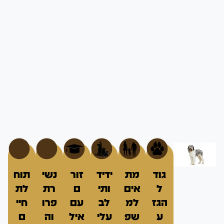
גוד
מת
ידיד
זור
נשי
תוח
ל
אים
ותי
ם
רת
לת
הגז
למ
לב
עם
פרו
חיי
ע
שפ
עלי
איל
וה
ם