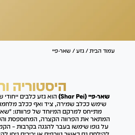
עמוד הבית
/
גזע
/
שאר-פיי
היסטוריה ור
שאר-פיי (Shar Pei)
הוא גזע כלבים ייחודי 
שימש ככלב שמירה, ציד ואף ככלב מלחמה.
מתייחס למרקם המיוחד של פרוותו: "שאר 
המתאר את הפרווה הקצרה, המחוספסת והמ
על גופו שימשו בעבר להגנה בקרבות – הקמ
להילחם גם כאשר טורפים או יריבים ניסו לה