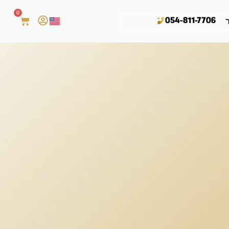
0
054-811-7706