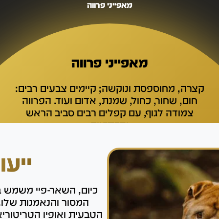
מאפייני פרווה
מאפייני פרווה
קצרה, מחוספסת ונוקשה; קיימים צבעים רבים:
חום, שחור, כחול, שמנת, אדום ועוד. הפרווה
צמודה לגוף, עם קפלים רבים סביב הראש
והכתפיים
ייעו
כיום, השאר-פיי משמש ב
המסור והנאמנות שלו. 
הטבעית ואופיו הטריטורי