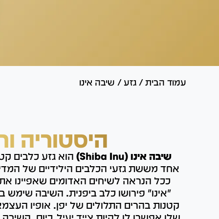
עמוד הבית
/
גזע
/
שיבה אינו
היסטוריה ור
שיבה אינו (Shiba Inu)
הוא גזע כלבים קטן
אחד מששת גזעי הכלבים הילידיים של המדי
ככל הנראה לשיחים האדומים שאפיינו את א
"אינו" פירושו כלב ביפנית. השיבה שימש במ
קטנות בהרים התלולים של יפן. אופיו העצמא
שלו אפשרו לו להיות צייד יעיל. כיום, השיבה א