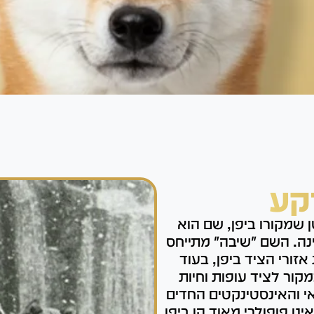
קע
 שמקורו ביפן, שם הוא
נה. השם "שיבה" מתייחס
זורי הציד ביפן, בעוד
קור לציד עופות וחיות
י והאינסטינקטים החדים
ינו פופולרי מאוד הן ביפן