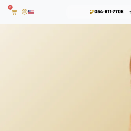
0
054-811-7706