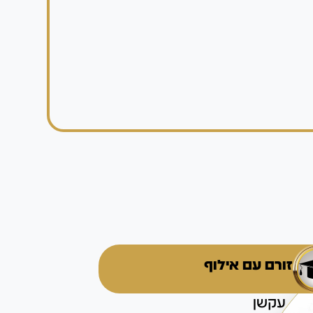
זורם עם אילוף
עקשן