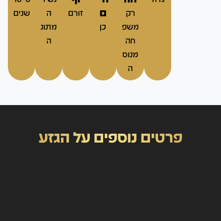
ם
רק
זורם
ה
שנים
משפ
כן
מתונ
חה
ה
מנוס
ה
פרטים נוספים על הגזע