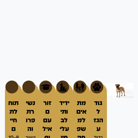
גוד
מת
ידיד
זור
נשי
תוח
ל
אים
ותי
ם
רת
לת
הגז
למ
לב
עם
פרו
חיי
ע
שפ
עלי
איל
וה
ם
חה
חיי
וף
גדול
נשיר
8–10