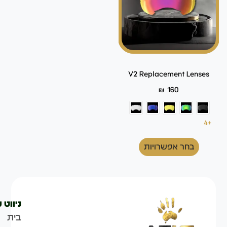
V2 Replacement Lenses
₪
160
+4
בחר אפשרויות
ניווט 
בית