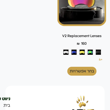
V2 Replacement Lenses
₪
160
+4
בחר אפשרויות
ניווט 
בית