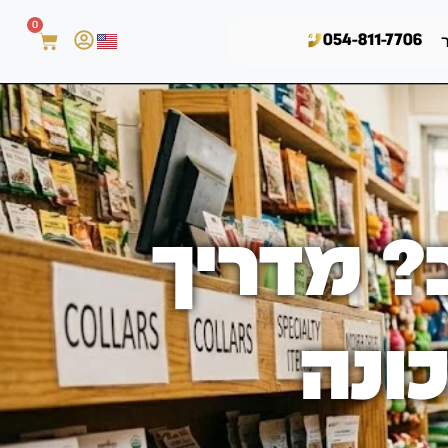
0
054-811-7706
? מדריך
ונה