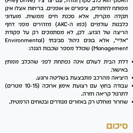
האסקי הוא כלב סקרן ומהיר, עם יצר ציד (Prey Drive)
מפותח לחתולים, ציפורים או אופניים. בריחות אצלו אינן
תקלה מקרית, אלא סכנת חיים ממשית. מועדוני
כלבנות עולמיים (כמו ה-AKC) מזהירים מפני דחף
הריצה של הגזע. לכן, לא מסתמכים רק על פקודת
"אליי", אלא בונים ניהול סביבתי (Environmental
Management) שכולל מספר שכבות הגנה:
דלת הבית לעולם אינה נפתחת לפני שהכלב ממתין
באישור.
היציאה מהרכב מתבצעת בשליטה ורוגע.
עבודה בחוץ עם רצועת אימון ארוכה (10-15 מטרים)
לתרגול קריאה חזרה.
שחרור מוחלט רק באזורים מגודרים ובטוחים הרמטית.
סיכום