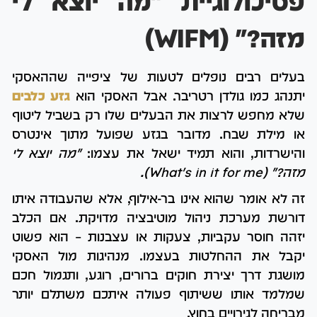
פסיכולוגיית "מה יוצא לי
מזה?" (WIFM)
בעלים רבים נופלים לטעות של ציפייה שההאסקי
יתנהג כמו גולדן רטריבר. אבל האסקי הוא
גזע כלבים
שלא מחפש לרצות את הבעלים שלו רק בשביל ליטוף
או מילת שבח. מדובר בגזע שפועל מתוך אינטרס
והישרדות, והוא תמיד ישאל את עצמו:
"מה יוצא לי
מזה?" (What's in it for me).
זה לא אומר שהוא אינו בר-אילוף, אלא שהעבודה איתו
דורשת מערכת ניהול מוטיבציה מדויקת. אם הכלב
יזהה חוסר עקביות, צעקות או עצבנות – הוא פשוט
יקבל את ההחלטות בעצמו. מנהיגות מול האסקי
מושגת דרך יצירת חוקים ברורים, רוגע, ותגמול חכם
שמלמד אותו ששיתוף פעולה איתכם משתלם יותר
מבריחה לגירויים בחוץ.