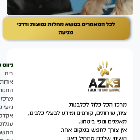
לכל המאמרים בנושא מחלות נפוצות ודרכי
מניעה
ניווט 
בית
אודות
החנות
מרכז 
מרכז הכל-כלול לכלבנות
גזעי כ
ציוד, שירותים, קורסים ומידע לבעלי כלבים,
אקדמי
מאמנים וגופי ביטחון.
עגלת 
אין צורך לחפש במקום אחר.
החשבו
השינוי שלכם מתחיל כאן!