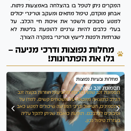
המקרים ניתן לטפל בו בהצלחה באמצעות ניתוח.
אבחון מוקדם, טיפול מתאים ומעקב וטרינרי יכולים
למנוע סיבוכים ולשפר את איכות חיי הכלב. על
בעלי כלבים להיות ערניים להופעת בליטות לא
שגרתיות ולפנות לייעוץ וטרינרי במקרה הצורך.
מחלות נפוצות ודרכי מניעה –
גלו את הפתרונות!
מחלות ובעיות נפוצות
תסמונת זנב שמח
א
תסמונת זנב שמח נגרמת מפציעות חוזרות בקצה זנב
א
הכלב כתוצאה מהכאה על משטחים קשים. למדו על
כל
התסמינים, הטיפול ודרכי המניעה שיכולים למנוע כאב
ה
וסיבוכים לכלבכם. תופעה כואבת שניתן להקל עליה
טי
בעזרת טיפול נכון.
ה