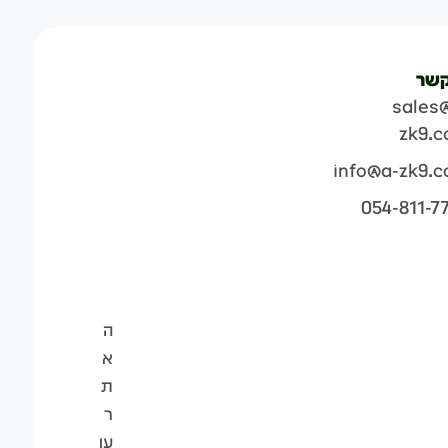
קשר
sales
zk9.
info@a-zk9.
054-811-7
ה
א
ת
ר
עו