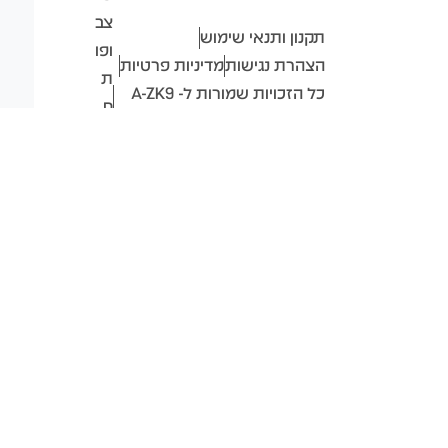
צב
תקנון ותנאי שימוש
ופו
הצהרת נגישות
מדיניות פרטיות
ת
כל הזכויות שמורות ל- A-ZK9
ח
ISRAEL
ב-
2026
❤
ע"
י