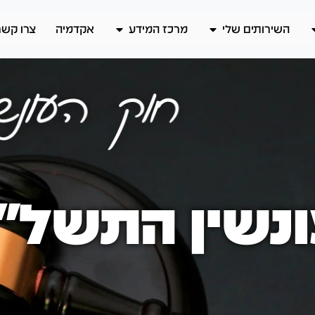
השירותים שלי
מרכז המידע
אקדמיה
צרו קשר
שין התשל"ז-77