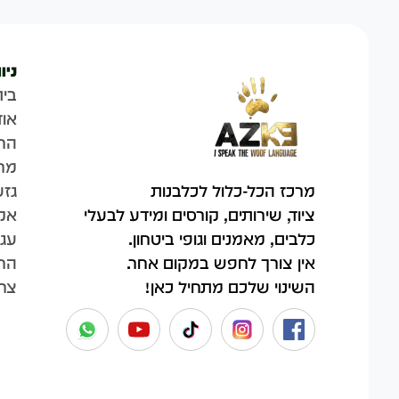
ניו
בית
אוד
הח
מר
גזע
מרכז הכל-כלול לכלבנות
אק
ציוד, שירותים, קורסים ומידע לבעלי
עגל
כלבים, מאמנים וגופי ביטחון.
החש
אין צורך לחפש במקום אחר.
צר
השינוי שלכם מתחיל כאן!