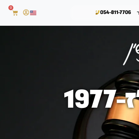
0
054-811-7706
19