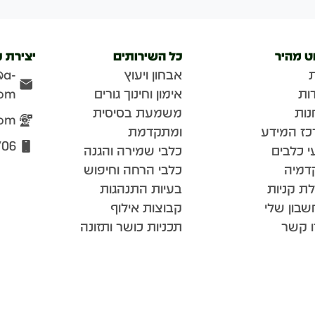
וט מהיר
כל השירותים
יצירת 
אבחון ויעוץ
@a-
ות
אימון וחינוך גורים
com
נות
משמעת בסיסית
com
כז המידע
ומתקדמת
706
י כלבים
כלבי שמירה והגנה
דמיה
כלבי הרחה וחיפוש
ת קניות
בעיות התנהגות
בון שלי
קבוצות אילוף
ו קשר
תכניות כושר ותזונה