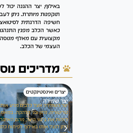
באילוף, יצר ההגנה יכול 
תוקפנות מיותרת. ניתן לעב
חשיפה הדרגתית לסיטואציו
כאשר הכלב מפגין התנהגות 
מקצועית עם מאלף מנוסה יכ
העצמי של הכלב.
מדריכים נוס
יצרים ואינסטינקטים
יצר שמירה
יצר השמירה אצל כלבים מניע אותם
טריטוריה, מזון ובני הלהקה. במאמ
לזהות את ביטוי היצר, מהם האתגרים
ניתן לנצל אותו באילוף לפיתוח כלב