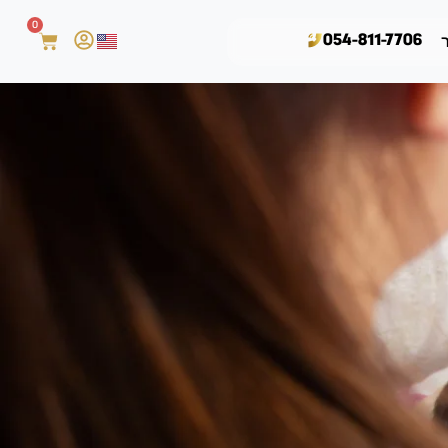
0
054-811-7706