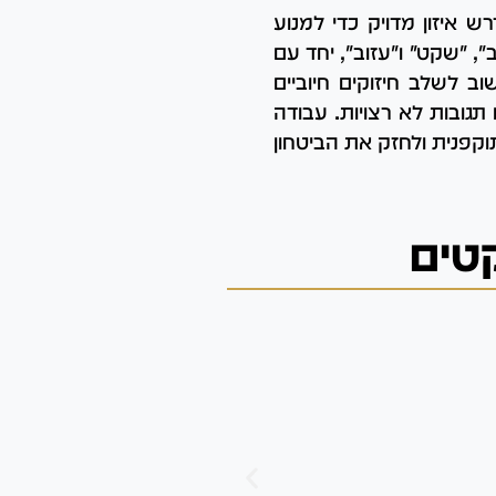
 איזון מדויק כדי למנוע
, "שקט" ו"עזוב", יחד עם
ב לשלב חיזוקים חיוביים
תגובות לא רצויות. עבודה
וקפנית ולחזק את הביטחון
קטים
יצרים ואינסטינקטים
יצר חפירה
יצר החפירה אצל כלבים הוא 
שמאפשר להם לפרוק אנרגיה 
במאמר תלמדו כיצד לזהות את
הדרכים להתמודד עם חפירה מ