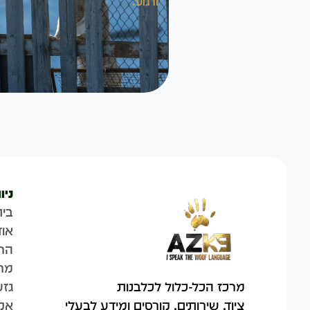
ורגוע.
ניו
בית
אוד
הח
מר
גזע
מרכז הכל-כלול לכלבנות
אק
ציוד, שירותים, קורסים ומידע לבעלי