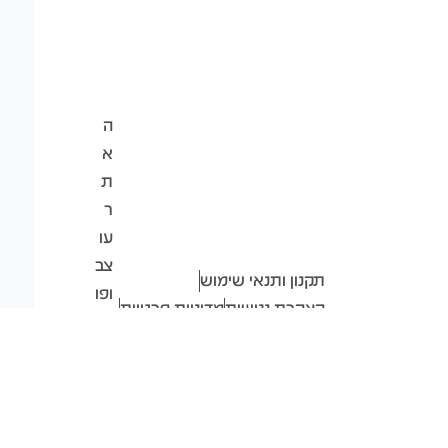
ה
א
ת
ר
עו
צב
תקנון ותנאי שימוש
ופו
הצהרת נגישות
מדיניות פרטיות
ת
כל הזכויות שמורות ל- A-ZK9
ח
ISRAEL
ב-
2026
❤
ע"