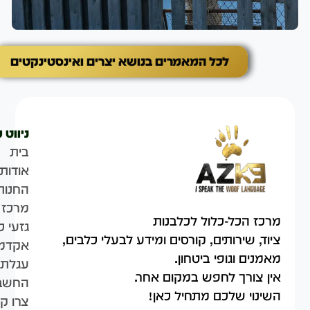
לכל המאמרים בנושא יצרים ואינסטינקטים
ניווט 
בית
אודות
החנות
מרכז 
מרכז הכל-כלול לכלבנות
גזעי כ
ציוד, שירותים, קורסים ומידע לבעלי כלבים,
אקדמי
מאמנים וגופי ביטחון.
עגלת 
אין צורך לחפש במקום אחר.
החשבו
השינוי שלכם מתחיל כאן!
צרו ק