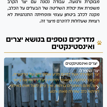
מבוקרת ורגועה. עבודה נכונה עם יצר הקרב
משפרת את יכולת השליטה של הבעלים על הכלב,
מקנה לכלב ביטחון עצמי ומפחיתה התנהגויות לא
רצויות שעלולות להיגרם מיצר זה.
מדריכים נוספים בנושא יצרים
ואינסטינקטים
יצרים ואינסטינקטים
יצר שמירה
י
יצר השמירה אצל כלבים מניע אותם להגן על טריטוריה,
י
מזון ובני הלהקה. במאמר תלמדו כיצד לזהות את ביטוי
ל
היצר, מהם האתגרים בניהולו, ואיך ניתן לנצל אותו באילוף
כ
לפיתוח כלב שמירה מאוזן ורגוע.
ח
ח