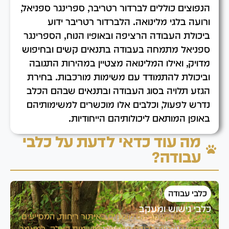
הנפוצים כוללים לברדור רטריבר, ספרינגר ספניאל,
ורועה בלגי מלינואה. הלברדור רטריבר ידוע
ביכולת העבודה הרציפה ובאופיו הנוח, הספרינגר
ספניאל מתמחה בעבודה בתנאים קשים ובחיפוש
מדויק, ואילו המלינואה מצטיין במהירות התגובה
וביכולת להתמודד עם משימות מורכבות. בחירת
הגזע תלויה בסוג העבודה ובתנאים שבהם הכלב
נדרש לפעול, וכלבים אלו מוכשרים למשימותיהם
באופן המותאם ליכולותיהם הייחודיות.
מה עוד כדאי לדעת על כלבי
עבודה?
כלבי עבודה
כלבי גישוש ומעקב
כ
כלבי גישוש ומעקב הם מומחים באיתור ריחות, המסייעים
כ
בחיפוש נעדרים, לכידת פושעים ומשימות הצלה. במאמר
ש