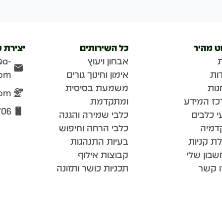
וט מהיר
כל השירותים
יצירת 
אבחון ויעוץ
@a-
ות
אימון וחינוך גורים
com
נות
משמעת בסיסית
com
כז המידע
ומתקדמת
706
י כלבים
כלבי שמירה והגנה
דמיה
כלבי הרחה וחיפוש
ת קניות
בעיות התנהגות
בון שלי
קבוצות אילוף
ו קשר
תכניות כושר ותזונה