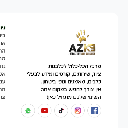
ניו
בית
אוד
הח
מר
גזע
מרכז הכל-כלול לכלבנות
אק
ציוד, שירותים, קורסים ומידע לבעלי
עגל
כלבים, מאמנים וגופי ביטחון.
החש
אין צורך לחפש במקום אחר.
צר
השינוי שלכם מתחיל כאן!