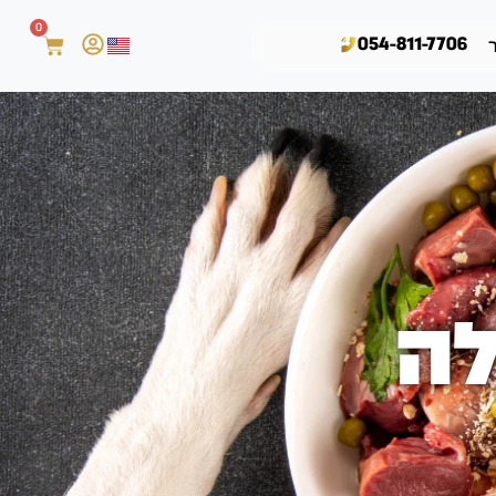
0
054-811-7706
לה