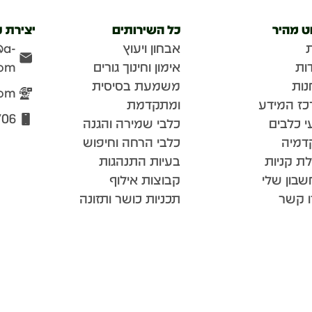
וט מהיר
כל השירותים
יצירת 
אבחון ויעוץ
@a-
ות
אימון וחינוך גורים
com
נות
משמעת בסיסית
com
כז המידע
ומתקדמת
706
י כלבים
כלבי שמירה והגנה
דמיה
כלבי הרחה וחיפוש
ת קניות
בעיות התנהגות
בון שלי
קבוצות אילוף
ו קשר
תכניות כושר ותזונה