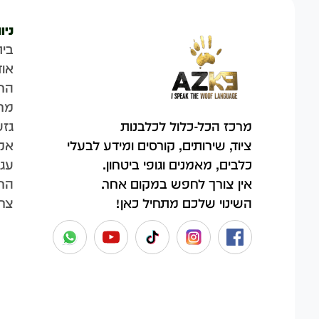
ניו
בית
אוד
הח
מר
גזע
מרכז הכל-כלול לכלבנות
אק
ציוד, שירותים, קורסים ומידע לבעלי
עגל
כלבים, מאמנים וגופי ביטחון.
החש
אין צורך לחפש במקום אחר.
צר
השינוי שלכם מתחיל כאן!