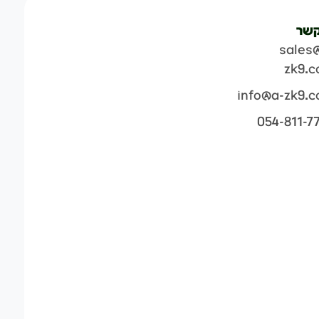
קשר
sales
zk9.
info@a-zk9.
054-811-7