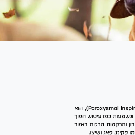
עיטוש הפוך (Reverse Sneezing), המכונה גם שאיפת פרנקס פרוקסימלית (Paroxysmal Inspiration), הוא
ונשמעות כמו עיטוש הפוך
ון והרקמות הרכות באזור
 פקינז, פאג ושיצו.