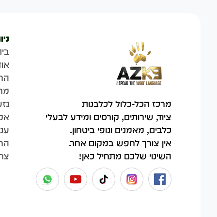
ניו
בית
אוד
הח
מר
גזע
מרכז הכל-כלול לכלבנות
אק
ציוד, שירותים, קורסים ומידע לבעלי
עגל
כלבים, מאמנים וגופי ביטחון.
החש
אין צורך לחפש במקום אחר.
צר
השינוי שלכם מתחיל כאן!