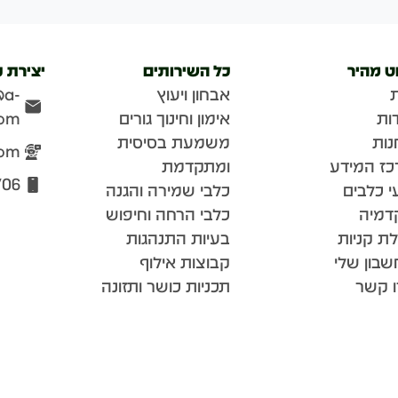
וט מהיר
כל השירותים
יצירת 
אבחון ויעוץ
@a-
ות
אימון וחינוך גורים
com
נות
משמעת בסיסית
com
כז המידע
ומתקדמת
706
י כלבים
כלבי שמירה והגנה
דמיה
כלבי הרחה וחיפוש
ת קניות
בעיות התנהגות
בון שלי
קבוצות אילוף
ו קשר
תכניות כושר ותזונה