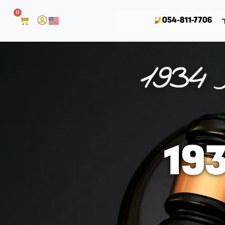
0
054-811-7706