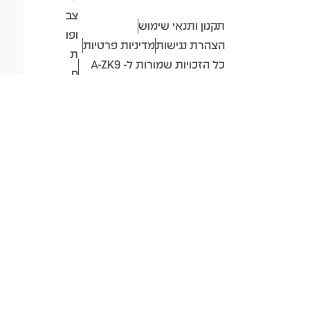
צב
תקנון ותנאי שימוש
ופו
הצהרת נגישות
מדיניות פרטיות
ת
כל הזכויות שמורות ל- A-ZK9
ח
ISRAEL
ב-
2026
❤
ע"
י