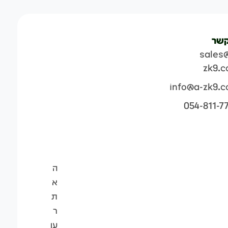
קשר
sales
zk9.
info@a-zk9.
054-811-7
ה
א
ת
ר
עו