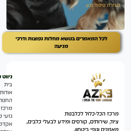
בעזרת טיפול נכון.
וי
לכל המאמרים בנושא מחלות נפוצות ודרכי
מניעה
ניווט 
בית
אודות
החנות
מרכז 
מרכז הכל-כלול לכלבנות
גזעי כ
ציוד, שירותים, קורסים ומידע לבעלי כלבים,
אקדמי
מאמנים וגופי ביטחון.