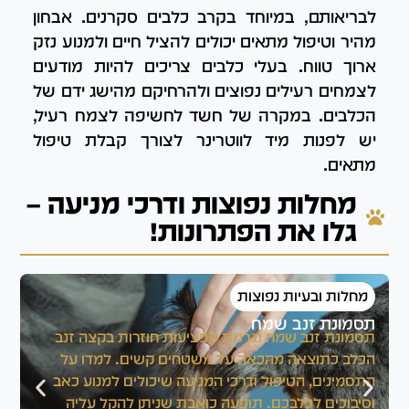
לבריאותם, במיוחד בקרב כלבים סקרנים. אבחון
מהיר וטיפול מתאים יכולים להציל חיים ולמנוע נזק
ארוך טווח. בעלי כלבים צריכים להיות מודעים
לצמחים רעילים נפוצים ולהרחיקם מהישג ידם של
הכלבים. במקרה של חשד לחשיפה לצמח רעיל,
יש לפנות מיד לווטרינר לצורך קבלת טיפול
מתאים.
מחלות נפוצות ודרכי מניעה –
גלו את הפתרונות!
מחלות ובעיות נפוצות
תסמונת זנב שמח
ה
תסמונת זנב שמח נגרמת מפציעות חוזרות בקצה זנב
ה
הכלב כתוצאה מהכאה על משטחים קשים. למדו על
פ
התסמינים, הטיפול ודרכי המניעה שיכולים למנוע כאב
לע
וסיבוכים לכלבכם. תופעה כואבת שניתן להקל עליה
הנ