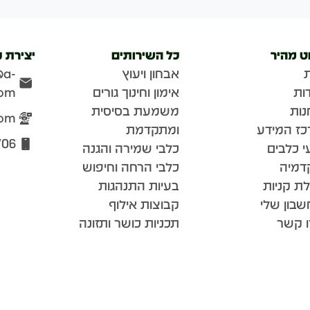
וט מהיר
כל השירותים
יצירת 
אבחון ויעוץ
@a-
ות
אימון וחינוך גורים
com
נות
משמעת בסיסית
com
כז המידע
ומתקדמת
706
י כלבים
כלבי שמירה והגנה
דמיה
כלבי הרחה וחיפוש
ת קניות
בעיות התנהגות
בון שלי
קבוצות אילוף
ו קשר
תכניות כושר ותזונה