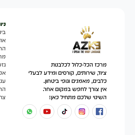
ניו
בית
אוד
הח
מר
גזע
מרכז הכל-כלול לכלבנות
אק
ציוד, שירותים, קורסים ומידע לבעלי
עגל
כלבים, מאמנים וגופי ביטחון.
החש
אין צורך לחפש במקום אחר.
צר
השינוי שלכם מתחיל כאן!