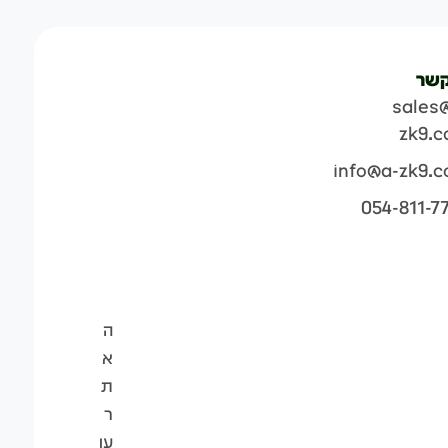
קשר
sales
zk9.
info@a-zk9.
054-811-7
ה
א
ת
ר
עו