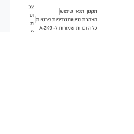
צב
תקנון ותנאי שימוש
ופו
הצהרת נגישות
מדיניות פרטיות
ת
כל הזכויות שמורות ל- A-ZK9
ח
ISRAEL
ב-
2026
❤
ע"
י