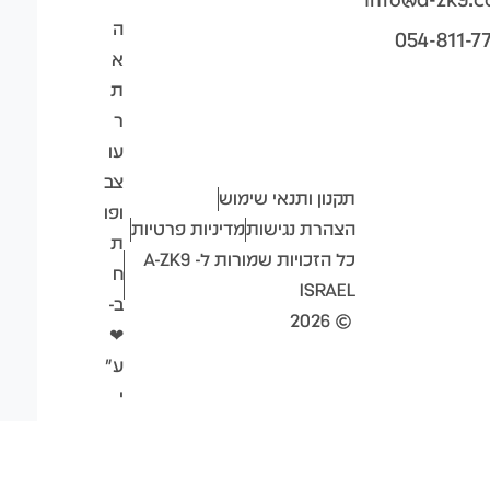
ה
054-811-7
א
ת
ר
עו
צב
תקנון ותנאי שימוש
ופו
הצהרת נגישות
מדיניות פרטיות
ת
כל הזכויות שמורות ל- A-ZK9
ח
ISRAEL
ב-
2026
❤
ע"
י