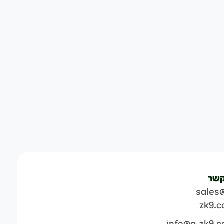
קשר
sales
zk9.
info@a-zk9.