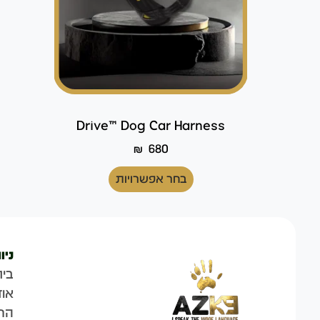
Drive™ Dog Car Harness
₪
680
בחר אפשרויות
ניו
בית
אוד
הח