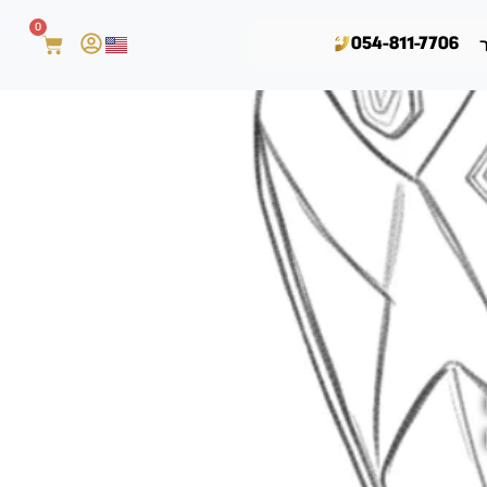
0
054-811-7706