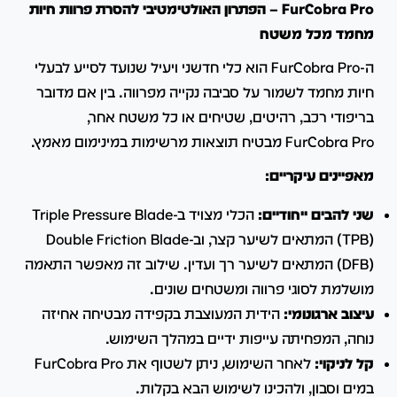
FurCobra Pro – הפתרון האולטימטיבי להסרת פרוות חיות
מחמד מכל משטח
ה-FurCobra Pro הוא כלי חדשני ויעיל שנועד לסייע לבעלי
חיות מחמד לשמור על סביבה נקייה מפרווה.
בין אם מדובר
בריפודי רכב, רהיטים, שטיחים או כל משטח אחר,
FurCobra Pro מבטיח תוצאות מרשימות במינימום מאמץ.
מאפיינים עיקריים:
שני להבים ייחודיים:
הכלי מצויד ב-Triple Pressure Blade
(TPB) המתאים לשיער קצר, וב-Double Friction Blade
(DFB) המתאים לשיער רך ועדין.
שילוב זה מאפשר התאמה
מושלמת לסוגי פרווה ומשטחים שונים.
עיצוב ארגונומי:
הידית המעוצבת בקפידה מבטיחה אחיזה
נוחה, המפחיתה עייפות ידיים במהלך השימוש.
קל לניקוי:
לאחר השימוש, ניתן לשטוף את FurCobra Pro
במים וסבון, ולהכינו לשימוש הבא בקלות.