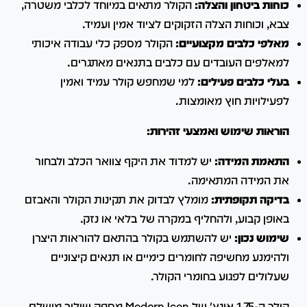
כוחות ביטחון והצלה:
הקולר מתאים במיוחד לכלבי משטרה,
צבא, וכוחות הצלה הזקוקים לציוד אמין ועמיד.
מאלפי כלבים מקצועיים:
הקולר מספק כלי עבודה איכותי
למאלפים העובדים עם כלבים בתנאים מאתגרים.
בעלי כלבים פעילים:
למי שמחפש קולר עמיד ואמין
לפעילויות חוץ מאומצות.
הוראות שימוש ואמצעי זהירות:
התאמת המידה:
יש למדוד את היקף צוואר הכלב ולבחור
את המידה המתאימה.
בדיקה תקופתית:
מומלץ לבדוק את תקינות הקולר והאבזם
באופן קבוע, ולהחליף במקרה של בלאי או נזק.
שימוש נכון:
יש להשתמש בקולר בהתאם להוראות היצרן
ולהימנע מחשיפה לחומרים כימיים או תנאים קיצוניים
שעלולים לפגוע בחומרי הקולר.
קולר ה-1.75 אינץ' של Modern Icon מספק שילוב מושלם