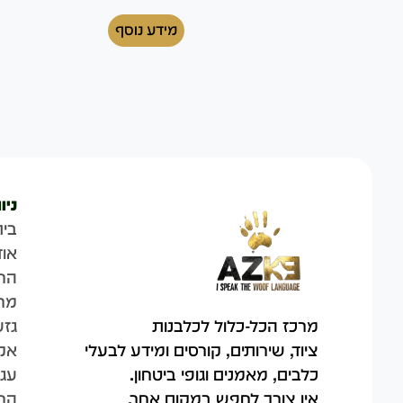
מידע נוסף
ניו
בית
אוד
הח
מר
גזע
מרכז הכל-כלול לכלבנות
אק
ציוד, שירותים, קורסים ומידע לבעלי
עגל
כלבים, מאמנים וגופי ביטחון.
החש
אין צורך לחפש במקום אחר.