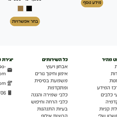
מידע נוסף
בחר אפשרויות
וט מהיר
כל השירותים
יצירת 
אבחון ויעוץ
@a-
ות
אימון וחינוך גורים
com
נות
משמעת בסיסית
com
כז המידע
ומתקדמת
706
י כלבים
כלבי שמירה והגנה
דמיה
כלבי הרחה וחיפוש
ת קניות
בעיות התנהגות
בון שלי
קבוצות אילוף