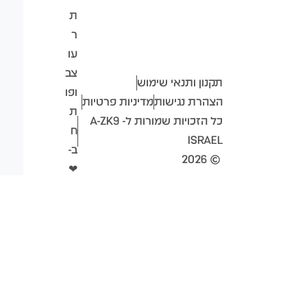
ת
ר
עו
צב
תקנון ותנאי שימוש
ופו
הצהרת נגישות
מדיניות פרטיות
ת
כל הזכויות שמורות ל- A-ZK9
ח
ISRAEL
ב-
2026
❤
ע"
י