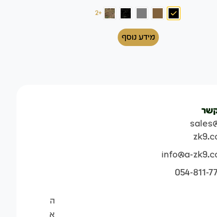
+2
מידע נוסף
קשר
sales
zk9.
info@a-zk9.
054-811-7
ה
א