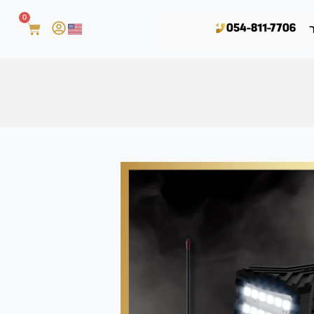
0
054-811-7706