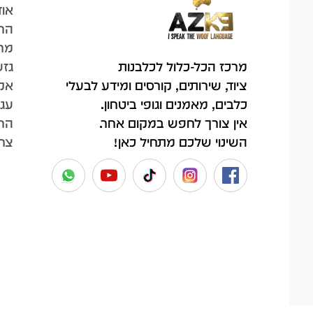
אוד
הח
מר
גזע
מרכז הכל-כלול לכלבנות
אק
ציוד, שירותים, קורסים ומידע לבעלי
עגל
כלבים, מאמנים וגופי ביטחון.
החש
אין צורך לחפש במקום אחר.
צר
השינוי שלכם מתחיל כאן!