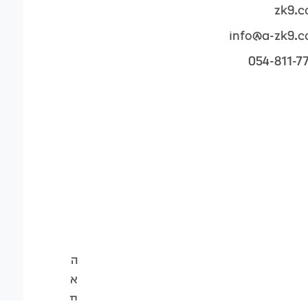
zk9.
info@a-zk9.
054-811-7
ה
א
ת