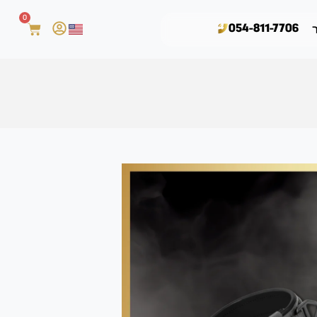
0
054-811-7706