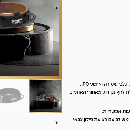
00:00
00:00
קולר עוצמתי ויוקרתי, המיועד במיוחד לכלבי עבודה, משטרות, כלבי שמירה ואימוני IPO.
לחץ נקודתי מאחורי האוזניים
עות אפשריות.
משולב עם רצועת ניילון צבאי