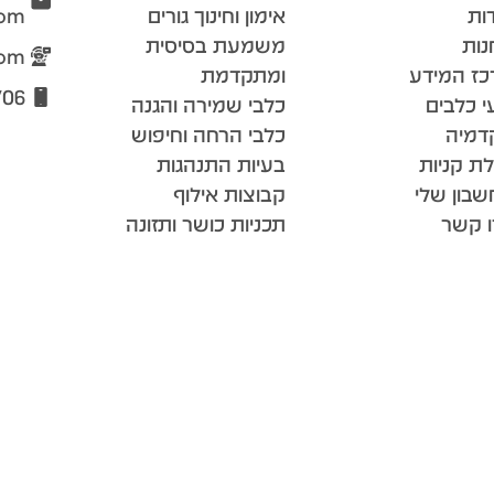
ות
אימון וחינוך גורים
com
נות
משמעת בסיסית
com
כז המידע
ומתקדמת
706
י כלבים
כלבי שמירה והגנה
דמיה
כלבי הרחה וחיפוש
ת קניות
בעיות התנהגות
בון שלי
קבוצות אילוף
ו קשר
תכניות כושר ותזונה