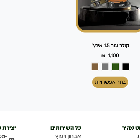
קולר עור 1.5 אינץ'
₪
1,100
בחר אפשרויות
וט מהיר
כל השירותים
יצירת 
אבחון ויעוץ
@a-