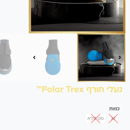
נעלי חורף Polar Trex™
כמות
זוג
סט מלא