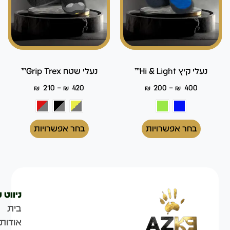
נעלי קיץ Hi & Light™
נעלי שטח Grip Trex™
–
–
₪
210
₪
420
₪
200
₪
400
בחר אפשרויות
בחר אפשרויות
ניווט 
בית
אודות