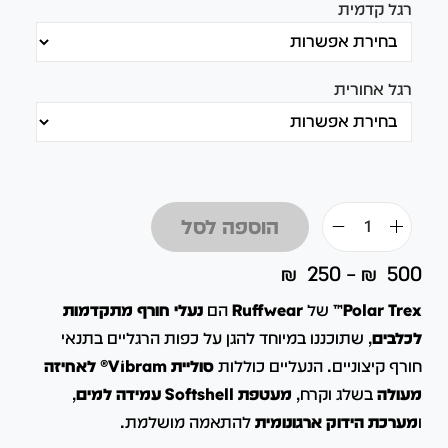
רגל קדמית
רגל אחורית
הוספה לסל
₪
250
–
₪
500
Polar Trex™
של
Ruffwear
הם
נעלי חורף מתקדמות
לכלבים
, שתוכננו במיוחד להגן על כפות הרגליים בתנאי
חורף קיצוניים. הנעליים כוללות
סוליית Vibram® לאחיזה
מעולה
בשלג וקרח,
מעטפת Softshell עמידה למים
,
ו
מערכת הידוק ארגונומית
להתאמה מושלמת.