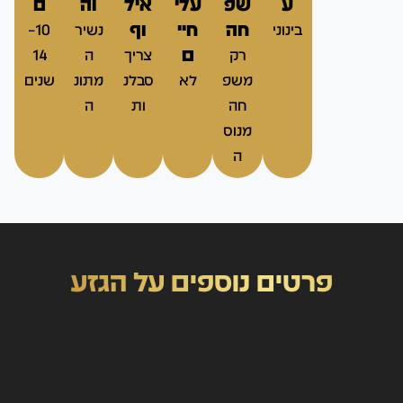
ע
שפ
עלי
איל
וה
ם
חה
חיי
וף
בינוני
נשיר
10–
ם
רק
צריך
ה
14
משפ
לא
סבלנ
מתונ
שנים
חה
ות
ה
מנוס
ה
פרטים נוספים על הגזע