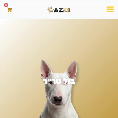
0
בול טרייר