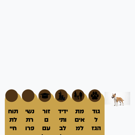
גוד
מת
ידיד
זור
נשי
תוח
ל
אים
ותי
ם
רת
לת
הגז
למ
לב
עם
פרו
חיי