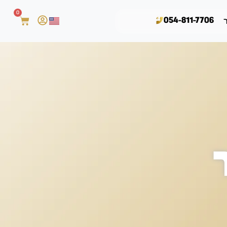
0
054-811-7706