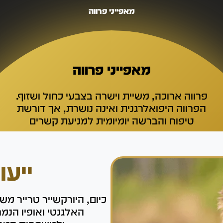
מאפייני פרווה
מאפייני פרווה
פרווה ארוכה, משיית וישרה בצבעי כחול ושזוף.
הפרווה היפואלרגנית ואינה נושרת, אך דורשת
טיפוח והברשה יומיומית למניעת קשרים
ייעו
כיום, היורקשייר טרייר מש
האלגנטי ואופיו הנמר