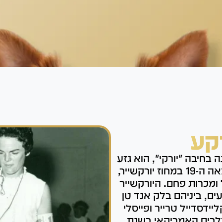
קע
 (Yorkshire Terrier) המכונה בחיבה "יורקי", הוא גזע
כלבים קטן שמקורו באנגליה. הגזע פותח במאה ה-19 במחוז יורקשייר,
מכרות פחם. היורקשייר
ים, ביניהם בלק אנד טן
ליידסדייל טרייר ופייסלי
הכלבים האמריקאי בשנת