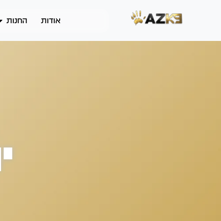
אודות
החנות
י