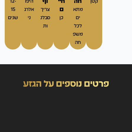
חה
חיי
וף
קטן
היפו
12-
ם
מתא
צריך
אלרג
15
ים
כן
סבלנ
ני
שנים
לכל
ות
משפ
חה
פרטים נוספים על הגזע