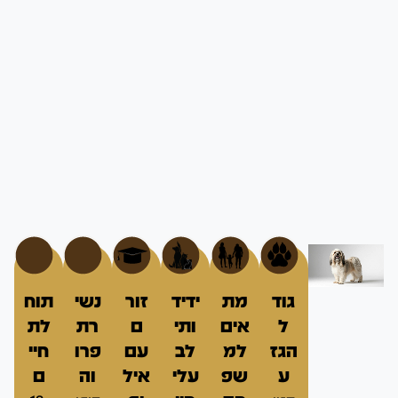
גוד
מת
ידיד
זור
נשי
תוח
ל
אים
ותי
ם
רת
לת
הגז
למ
לב
עם
פרו
חיי
ע
שפ
עלי
איל
וה
ם