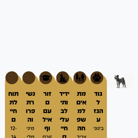
גוד
מת
ידיד
זור
נשי
תוח
ל
אים
ותי
ם
רת
לת
הגז
למ
לב
עם
פרו
חיי
ע
שפ
עלי
איל
וה
ם
חה
חיי
וף
בינוני
מיני
12-
ם
צריך
זורם
מלי
14