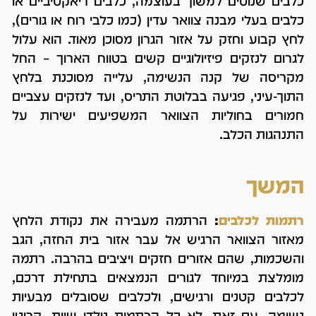
כלבים שנוטים למשוך בעוצמה, כלבים ריאקטיביים או
כלבים בעלי מבנה צוואר עדין (כמו כלבי רוח או גורים),
לחץ קבוע וחזק על אזור הגרון מסוכן מאוד. הוא עלול
לגרום לנזקים פיזיולוגיים קשים בטווח הארוך – החל
מקריסה של קנה הנשימה, עלייה מסוכנת בלחץ
התוך-עיני, פגיעה בבלוטת התריס, ועד לנזקים עצביים
חמורים בחוליות הצוואר המשפיעים ישירות על
התנהגות הכלב.
המשך
רתמות לכלבים
:
הרתמה מעבירה את נקודת הלחץ
מאזור הצוואר הרגיש אל עבר אזור בית החזה, הגב
והשכמות, שהם אזורים חזקים ויציבים בהרבה. רתמה
מומלצת במיוחד לגורים הנמצאים בתחילת דרכם,
לכלבים קטנים ורגישים, ולכלבים שסובלים מבעיות
נשימה. עם זאת, לא כל הרתמות נולדו שוות. קריטי