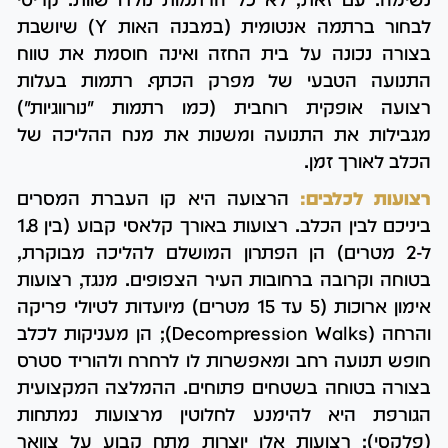
לבחור ברתמה אנטומית (במבנה האות Y) שיושבת
בצורה נכונה על בית החזה ואינה חוסמת את טווח
התנועה הטבעי של מפרק הכתף. רתמות בעלות
רצועה אופקית רוחבית (כמו רתמות "נורווגיות")
מגבילות את התנועה ומשנות את מנח ההליכה של
הכלב לאורך זמן.
רצועות לכלבים:
הרצועה היא קו העברת המסרים
ביניכם לבין הכלב. רצועות באורך קלאסי קבוע (בין 1.8
ל-2 מטרים) הן הפתרון המושלם להליכה מבוקרת,
בטוחה וקרובה ברחובות העיר הצפופים. מנגד, רצועות
אימון ארוכות (5 עד 15 מטרים) מיועדות לטיולי פריקה
והרחה (Decompression Walks); הן מעניקות לכלב
חופש תנועה רחב ומאפשרות לו לרחרח ולהוריד סטרס
בצורה בטוחה בשטחים פתוחים. ההמלצה המקצועית
הגורפת היא להימנע לחלוטין מרצועות נמתחות
(פלקסי); רצועות אלו יוצרות מתח קבוע על צוואר