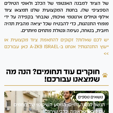
של הציוד למבנה האנטומי של הכלב ולאופי הטיולים
הספציפי שלו. בחנות המקצועית שלנו תמצאו ציוד
אילוף וטיולים ארגונומי ואיכותי, שנבחר בקפידה על ידי
מומחי התנהגות, כדי להבטיח שכל יציאה מהבית תהיה
חיובית, בטוחה, נעימה ונטולת מתחים מיותרים.
יש לכם שאלות? זקוקים להתאמת ציוד מקצועית או
ייעוץ התנהגותי? אנחנו ב-A-ZK9 ISRAEL כאן עבורכם
>>
חוקרים עוד תחומים? הנה מה
שמצאנו עבורכם!
נושאים נוספים
הגשר לחזרה לחיים: המסע השיקומי של לוחמים
ה
עם פוסט־טראומה וכלבי שירות
ו