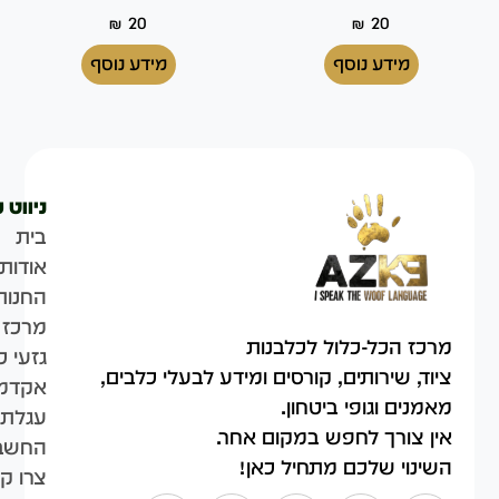
₪
20
₪
20
מידע נוסף
מידע נוסף
ניווט 
בית
אודות
החנות
מרכז 
מרכז הכל-כלול לכלבנות
גזעי כ
ציוד, שירותים, קורסים ומידע לבעלי כלבים,
אקדמי
מאמנים וגופי ביטחון.
עגלת 
אין צורך לחפש במקום אחר.
החשבו
השינוי שלכם מתחיל כאן!
צרו ק