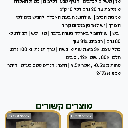
מזון משלים לכלבים | חטיף טבעי לכלבים | כמות האכלה
מומלצת עד 20 גרם לכל 10 ק“ג
ממסת הכלב | יש להשגיח בעת האכלה ולהגיש מים לפי
הצורך | יש לאחסן במקום קריר
ויבש | יש להוביל באריזה סגורה בלבד | מזון יבש | תכולה: כ-
80 גרם | רכיבים: 91% עוף
כולל עצם, 9% ביצת עוף מיובשת | ערך תזונתי ב- 100 גרם:
חלבון 80% , שומן 12% , סיבים
פחות מ 0.5%- , אפר 4.5% | היצרן: הנריס פטס בע“מ | היתר
מספוא 2476
מוצרים קשורים
Out Of Stock
Out Of Stock