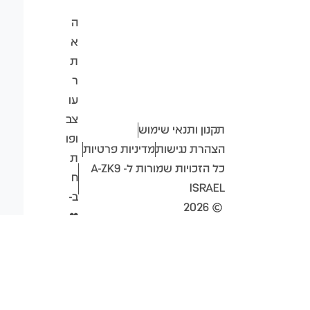
ה
א
ת
ר
עו
צב
תקנון ותנאי שימוש
ופו
הצהרת נגישות
מדיניות פרטיות
ת
כל הזכויות שמורות ל- A-ZK9
ח
ISRAEL
ב-
2026
❤
ע"
י