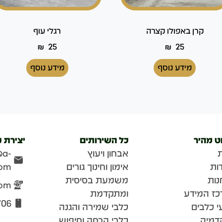
קרן באפולו קצרה
רגלי עוף
₪
25
₪
25
מידע נוסף
מידע נוסף
וט מהיר
כל השירותים
יצירת 
אבחון ויעוץ
@a-
ות
אימון וחינוך גורים
com
נות
משמעת בסיסית
com
כז המידע
ומתקדמת
706
י כלבים
כלבי שמירה והגנה
דמיה
כלבי הרחה וחיפוש