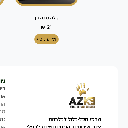
פילה טונה רך
₪
21
מידע נוסף
ניו
בית
אוד
הח
מר
גזע
מרכז הכל-כלול לכלבנות
אק
ציוד, שירותים, קורסים ומידע לבעלי