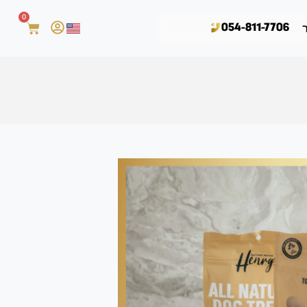
0
054-811-7706